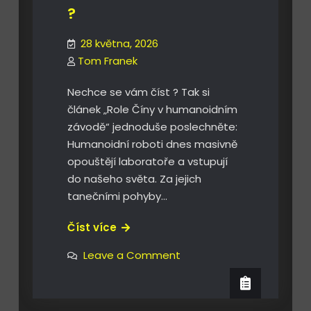
?
28 května, 2026
Tom Franek
Nechce se vám číst ? Tak si
článek „Role Číny v humanoidním
závodě“ jednoduše poslechněte:
Humanoidní roboti dnes masivně
opouštějí laboratoře a vstupují
do našeho světa. Za jejich
tanečními pohyby…
Role
Číst více
Číny
on
Leave a Comment
v
Role
Číny
humanoidním
v
závodě
humanoidním
závodě