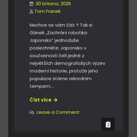
30 března, 2026
Tom Franek
Nechce se vám číst ? Tak si
článek „Zachrání robotika
Japonsko“ jednoduše
poslechněte: Japonsko v
současnosti čelí jedné z
největších demografických výzev
moderní historie, protože jeho
populace stárne rekordním
tempem.…
Zachrání
Číst více
robotika
on
Leave a Comment
Japonsko
Zachrání
robotika
?
Japonsko
?