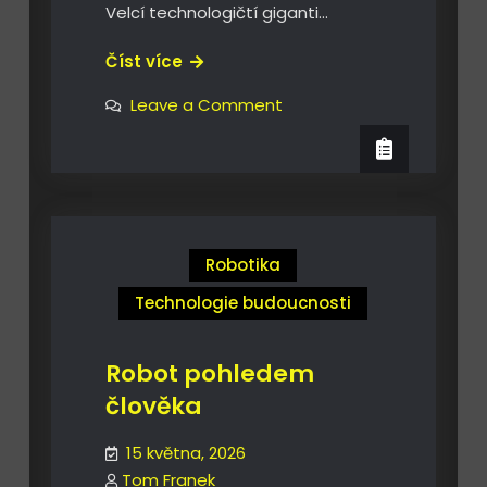
Velcí technologičtí giganti…
Co
Číst více
čeká
on
Leave a Comment
satelitní
Co
čeká
průmysl
satelitní
?
průmysl
?
Robotika
Technologie budoucnosti
Robot pohledem
člověka
15 května, 2026
Tom Franek