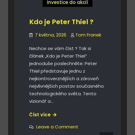
Investice do akcií
Kdo je Peter Thiel ?
7 května, 2026
Tom Franek
Nechce se vám číst ? Tak si
článek „Kdo je Peter Thiel“
jednoduše poslechněte: Peter
Thiel představuje jednu z
nejkontroverznějších a zároveň
nejvlivnějších postav současného
technologického světa. Tento
vizionář a…
Kdo
Číst více
je
on
Leave a Comment
Peter
Kdo