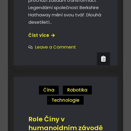
prochází zásadní transformací.
Legendární společnost Berkshire
Hathaway mění svou tvář. Dlouhá
desetiletí…
Berkshire
Číst více
nebo
on
Leave a Comment
S&P
Berkshire
nebo
500
S&P
?
500
?
Čína
Robotika
Technologie
Role Číny v
humanoidním závodě