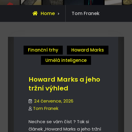
View
Home
Tom Franek
all
posts
by
Finanční trhy
Howard Marks
Umělá inteligence
Howard Marks a jeho
tržní výhled
24 července, 2026
Tom Franek
Nechce se vám číst ? Tak si
článek „Howard Marks a jeho tržní