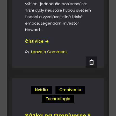
výhled“ jednoduše poslechněte:
Tržní cykly neustále hýbou světem
financí a vyvolávají silné lidské
emoce. Legendární investor
Howard…
Howard
Číst více
Marks
on
Leave a Comment
a
Howard
Marks
jeho
a
tržní
jeho
tržní
výhled
výhled
Nvidia
Omniverse
Technologie
Sázka na Omniverse ?