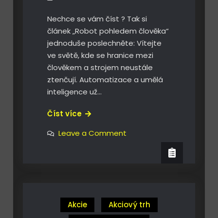
Nechce se vám číst ? Tak si
článek „Robot pohledem člověka“
jednoduše poslechněte: Vítejte
ve světě, kde se hranice mezi
člověkem a strojem neustále
ztenčují. Automatizace a umělá
inteligence už…
Robot
Číst více
pohledem
on
Leave a Comment
člověka
Robot
pohledem
člověka
Akcie
Akciový trh