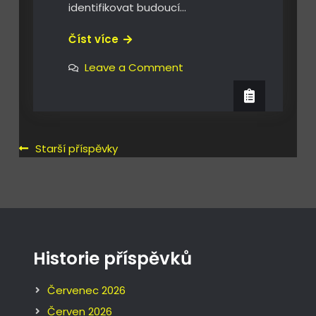
identifikovat budoucí…
Investiční
Číst více
sázka
on
Leave a Comment
na
Investiční
sázka
trojku
na
?
trojku
?
Navigace
Starší příspěvky
pro
příspěvky
Historie příspěvků
Červenec 2026
Červen 2026