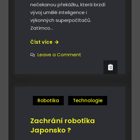
nečekanou překážku, která brzdí
vývoj umělé inteligence i
výkonných superpočítačů.
Zatímco…
Pouzdro
Číst více
čipu
on
Leave a Comment
jako
Pouzdro
čipu
slabina
jako
?
slabina
?
Robotika
Technologie
Zachrání robotika
Japonsko ?