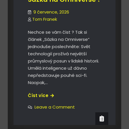
9 července, 2026
Tom Franek
Nechce se vám číst ? Tak si
článek „Sázka na Omniverse“
jednoduše poslechněte: Svět
technologií prožívá největší
průmyslový posun v lidské historii.
Umělá inteligence už dávno
nepředstavuje pouhé sci-fi.
Naopak,…
Sázka
Číst více
na
on
Leave a Comment
Omniverse
Sázka
na
?
Omniverse
?