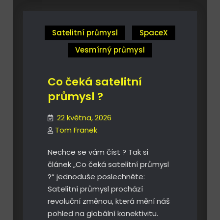
?
?
Satelitní průmysl
SpaceX
Vesmírný průmysl
Co čeká satelitní
průmysl ?
22 května, 2026
Tom Franek
Nechce se vám číst ? Tak si
článek „Co čeká satelitní průmysl
?“ jednoduše poslechněte:
Satelitní průmysl prochází
revoluční změnou, která mění náš
pohled na globální konektivitu.