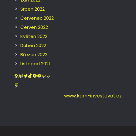
Srpen 2022
Červenec 2022
Červen 2022
Květen 2022
Duben 2022
Březen 2022
Listopad 2021
RSS zdroj
Instagram
Twitter
TikTok
Facebook
YouTube
Odkaz
Odkaz
https://www.threads.net/@kam_investovat_cz
www.kam-investovat.cz