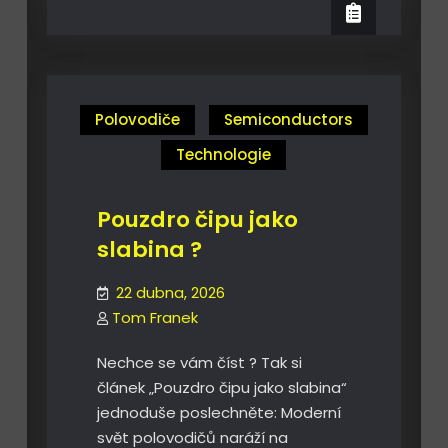
je
Thiel
Peter
?
Thiel
?
Polovodiče
Semiconductors
Technologie
Pouzdro čipu jako
slabina ?
22 dubna, 2026
Tom Franek
Nechce se vám číst ? Tak si
článek „Pouzdro čipu jako slabina“
jednoduše poslechněte: Moderní
svět polovodičů naráží na